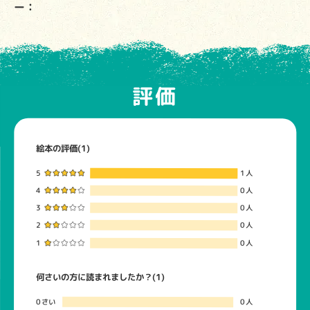
ー：
評価
絵本の評価(1)
5
1人
4
0人
3
0人
2
0人
1
0人
何さいの方に読まれましたか？(1)
0さい
0人