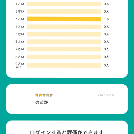
1さい
0人
2さい
0人
3さい
1人
4さい
0人
5さい
0人
6さい
0人
7さい
0人
8さい
0人
9さい
0人
以上
2025.6.10
のどか
ログインすると評価ができます