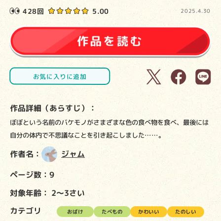
428回
5.00
2025.4.30
お気に入りに追加
作品詳細（あらすじ）：
ぼぼという名前のバケモノがさまざまな色の食べ物を食べ、最後には
自分の体内で不思議なことを引き起こしました……。
作者名：
ジャム
ページ数：9
対象年齢：
2～3さい
カテゴリ
おばけ
たべもの
かわいい
たのしい