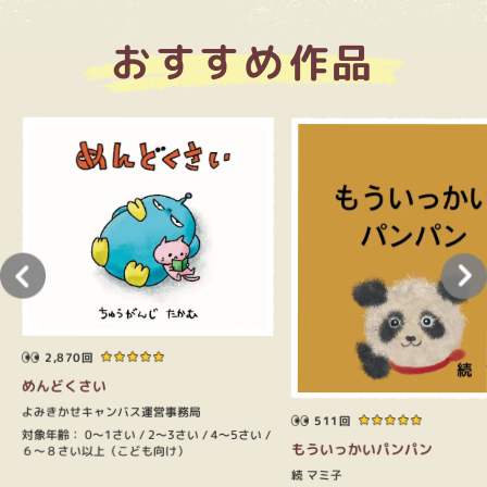
おすすめ作品
2,870回
めんどくさい
よみきかせキャンバス運営事務局
511回
対象年齢：
0～1さい
2～3さい
4～5さい
もういっかいパンパン
６～８さい以上（こども向け）
続 マミ子