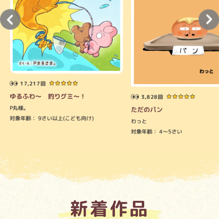
17,217回
ゆるふわ～ 釣りグミ～！
3,828回
P丸様。
ただのパン
対象年齢：
9さい以上(こども向け)
わっと
対象年齢：
4～5さい
新着作品