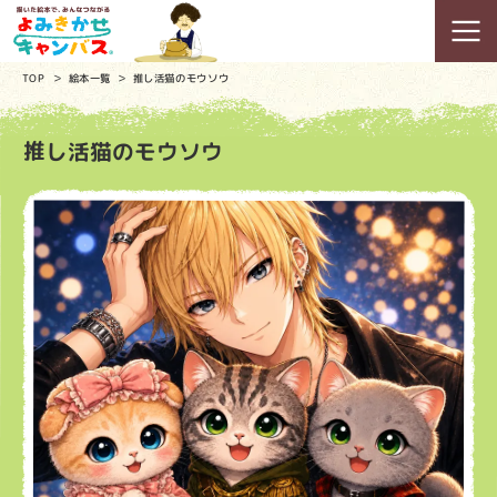
TOP
絵本一覧
推し活猫のモウソウ
推し活猫のモウソウ