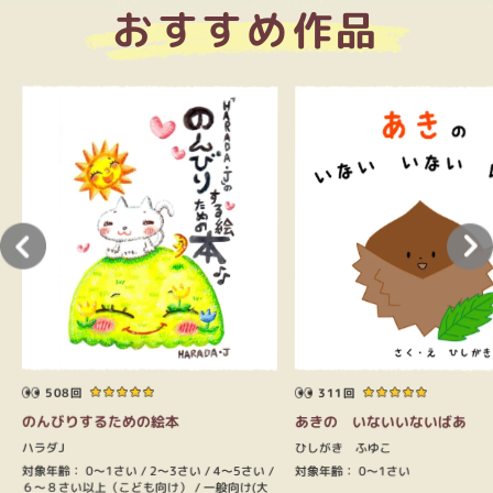
おすすめ作品
508回
311回
のんびりするための絵本
あきの いないいないばあ
ハラダJ
ひしがき ふゆこ
対象年齢：
0～1さい
対象年齢：
2～3さい
0～1さい
4～5さい
６～８さい以上（こども向け）
一般向け(大