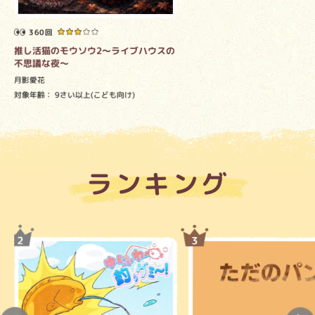
360回
推し活猫のモウソウ2～ライブハウスの
不思議な夜～
月影愛花
対象年齢：
9さい以上(こども向け)
ランキング