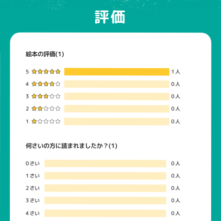
評価
絵本の評価(1)
5
1人
4
0人
3
0人
2
0人
1
0人
何さいの方に読まれましたか？(1)
0さい
0人
1さい
0人
2さい
0人
3さい
0人
4さい
0人