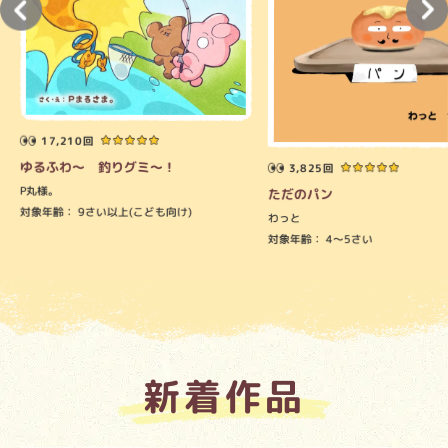
17,210回
ゆるふわ～ 釣りグミ～！
3,825回
P丸様。
ただのパン
対象年齢：
9さい以上(こども向け)
わっと
対象年齢：
4～5さい
新着作品