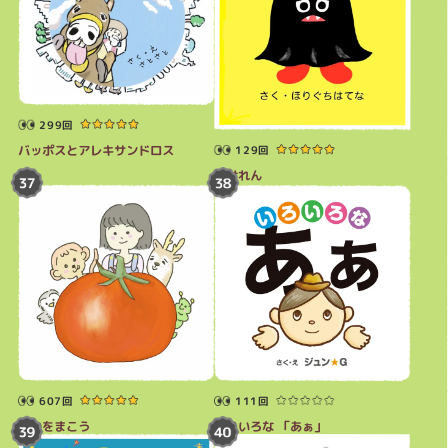
299回
バッポスとアレキサンドロス
129回
ばけれん
607回
111回
たねをまこう
いろいろな 「あぁ」