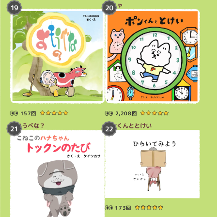
んしゃ
157回
2,208回
おもうべな？
ポンくんととけい
173回