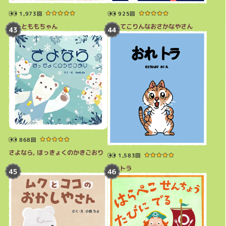
1,973回
925回
みーとももちゃん
へんてこりんなおさかなやさん
868回
さよなら, ほっきょくのかきごおり
1,583回
おれトラ