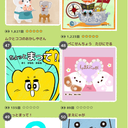
1,827回
1,223回
ムクとココのおかしやさん
はらぺこせんちょう たびにでる
135回
89回
ちょっとまって！
しゅまえにゃが