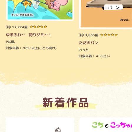
17,224回
ゆるふわ～ 釣りグミ～！
3,833回
P丸様。
ただのパン
対象年齢：
9さい以上(こども向け)
わっと
対象年齢：
4～5さい
新着作品