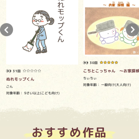
30回
こちとこっちゃん ～お家探
31回
ちぃちぃ
ぬれモップくん
対象年齢：
一般向け(大人向け)
ごん
対象年齢：
9さい以上(こども向け)
おすすめ作品