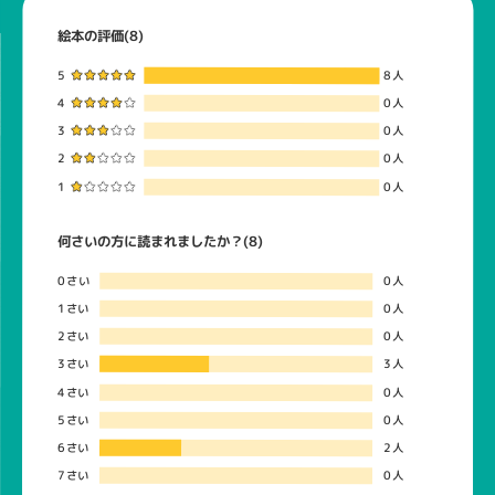
絵本の評価(8)
5
8人
4
0人
3
0人
2
0人
1
0人
何さいの方に読まれましたか？(8)
0さい
0人
1さい
0人
2さい
0人
3さい
3人
4さい
0人
5さい
0人
6さい
2人
7さい
0人