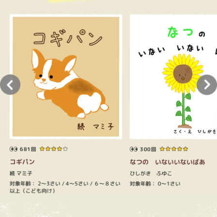
681回
300回
コギパン
なつの いないいないばあ
続 マミ子
ひしがき ふゆこ
対象年齢：
2～3さい
対象年齢：
4～5さい
0～1さい
６～８さい
以上（こども向け）