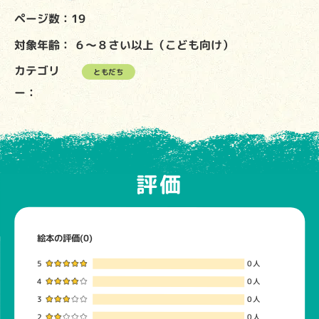
ページ数：19
対象年齢：
６～８さい以上（こども向け）
カテゴリ
ともだち
ー：
評価
絵本の評価(0)
5
0人
4
0人
3
0人
2
0人