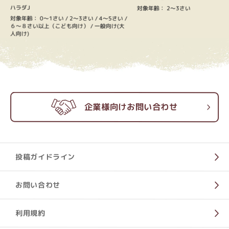
ハラダJ
対象年齢：
2～3さい
対象年齢：
0～1さい
い
2～3さい
4～5さい
６～８さい以上（こども向け）
一般向け(大
人向け)
企業様向けお問い合わせ
投稿ガイドライン
お問い合わせ
利用規約