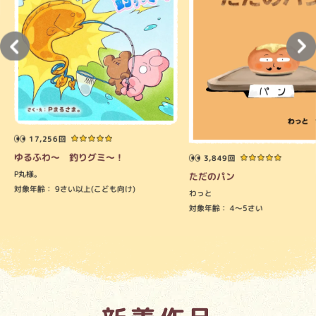
17,256回
ゆるふわ～ 釣りグミ～！
3,849回
P丸様。
ただのパン
対象年齢：
9さい以上(こども向け)
わっと
対象年齢：
4～5さい